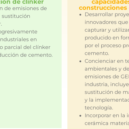
ión de clínker​
capacidade
construcciones 
n de emisiones de
Desarrollar proy
a sustitución
innovadores que
.
capturar y utiliz
rogresivamente
producido en fo
industriales en
por el proceso pr
 parcial del clínker
cemento.
oducción de cemento.
Concienciar en 
ambientales y de
emisiones de GEI
industria, incluy
sustitución de m
y la implementa
tecnología.
Incorporar en la 
cerámica materia