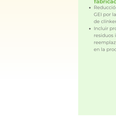
fabricac
Reducció
GEI por l
de clínker
Incluir p
residuos 
reemplazo
en la pr