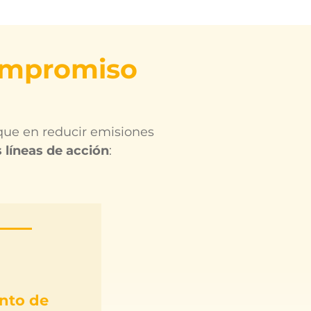
ompromiso
que en reducir emisiones
 líneas de acción
:
ento de