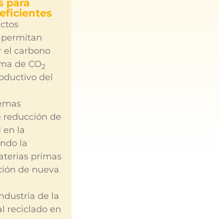
s para
eficientes
ectos
 permitan
ar el carbono
rma de CO
2
oductivo del
temas
 reducción de
 en la
endo la
aterias primas
ción de nueva
industria de la
l reciclado en