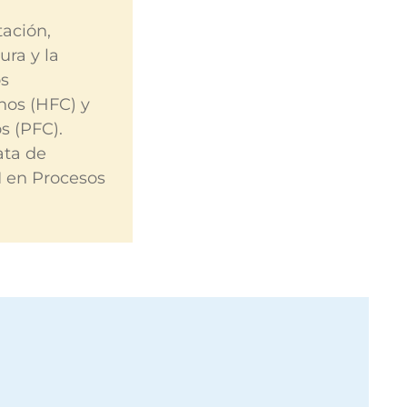
tación,
ura y la
os
nos (HFC) y
s (PFC).
ata de
I en Procesos